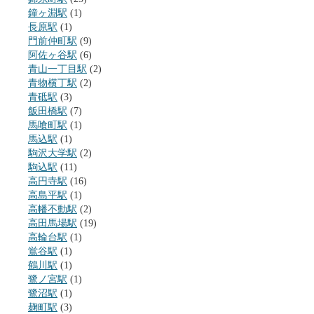
鐘ヶ淵駅
(1)
長原駅
(1)
門前仲町駅
(9)
阿佐ヶ谷駅
(6)
青山一丁目駅
(2)
青物横丁駅
(2)
青砥駅
(3)
飯田橋駅
(7)
馬喰町駅
(1)
馬込駅
(1)
駒沢大学駅
(2)
駒込駅
(11)
高円寺駅
(16)
高島平駅
(1)
高幡不動駅
(2)
高田馬場駅
(19)
高輪台駅
(1)
鴬谷駅
(1)
鶴川駅
(1)
鷺ノ宮駅
(1)
鷺沼駅
(1)
麹町駅
(3)