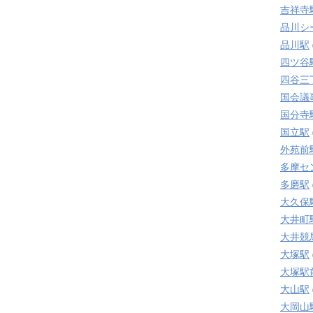
吉祥寺
品川シ
品川駅
四ツ谷
四谷三
国会議
国分寺
国立駅
外苑前
多摩セ
多磨駅
大久保
大井町
大井競
大塚駅
大塚駅
大山駅
大岡山