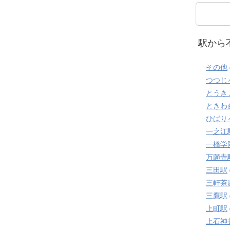
駅から
その他
つつじ
とうき
ときわ
ひばり
一之江
一橋学
万願寺
三田駅
三軒茶
三鷹駅
上町駅
上石神