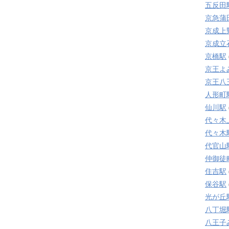
五反田
京急蒲
京成上
京成立
京橋駅
京王よ
京王八
人形町
仙川駅
代々木
代々木
代官山
仲御徒
住吉駅
保谷駅
光が丘
八丁堀
八王子