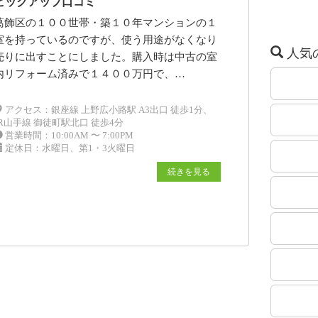
ピックアップ口コミ
葛飾区の１００世帯・築１０年マンションの１
室を持っているのですが、使う用途がなくなり
人気
売りに出すことにしました。購入時は中古の室
内リフォーム済みで１４００万円で、…
アクセス：銀座線 上野広小路駅 A3出口 徒歩1分、
JR山手線 御徒町駅北口 徒歩4分
営業時間：10:00AM 〜 7:00PM
定休日：水曜日、第1・3火曜日
続きを見る