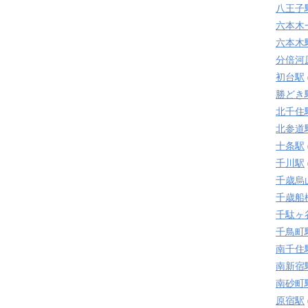
八王子
六本木
六本木
分倍河
初台駅
勝どき
北千住
北参道
十条駅
千川駅
千歳烏
千歳船
千駄ヶ
千鳥町
南千住
南新宿
南砂町
原宿駅