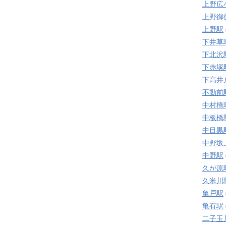
上野広
上野御
上野駅
下井草
下北沢
下赤塚
下高井
不動前
中村橋
中板橋
中目黒
中野坂
中野駅
久が原
久米川
亀戸駅
亀有駅
二子玉