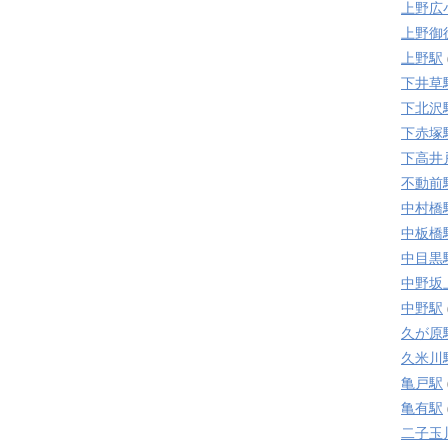
上野広
上野御
上野駅
下井草
下北沢
下赤塚
下高井
不動前
中村橋
中板橋
中目黒
中野坂
中野駅
久が原
久米川
亀戸駅
亀有駅
二子玉