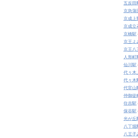
五反田
京急蒲
京成上
京成立
京橋駅
京王よ
京王八
人形町
仙川駅
代々木
代々木
代官山
仲御徒
住吉駅
保谷駅
光が丘
八丁堀
八王子