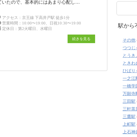
ていたので、基本的にはあまり心配し…
アクセス：京王線 下高井戸駅 徒歩1分
営業時間：10:00〜19:00、日祝10:30〜19:00
駅から
定休日：第2火曜日、水曜日
続きを見る
その他
つつじ
とうき
ときわ
ひばり
一之江
一橋学
万願寺
三田駅
三軒茶
三鷹駅
上町駅
上石神