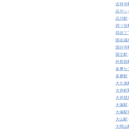
吉祥寺
品川シ
品川駅
四ツ谷
四谷三
国会議
国分寺
国立駅
外苑前
多摩セ
多磨駅
大久保
大井町
大井競
大塚駅
大塚駅
大山駅
大岡山