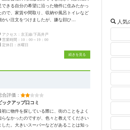
足できる自分の希望に沿った物件に住みたかっ
たので、家賃や間取り、収納や風呂トイレなど
細かい注文をつけましたが、嫌な顔ひ…
人気
アクセス：京王線/下高井戸
営業時間：10：00～19：00
定休日：水曜日
続きを見る
総合評価：
ピックアップ口コミ
最初に物件を探している際に、街のことをよく
知らなかったのですが、色々と教えてください
ました。大きいスーパーなどがあることは知っ