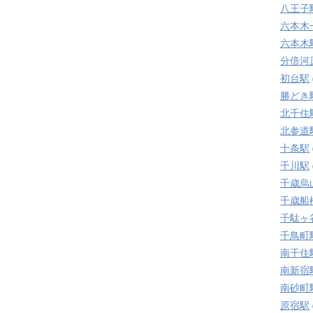
八王子
六本木
六本木
分倍河
初台駅
勝どき
北千住
北参道
十条駅
千川駅
千歳烏
千歳船
千駄ヶ
千鳥町
南千住
南新宿
南砂町
原宿駅