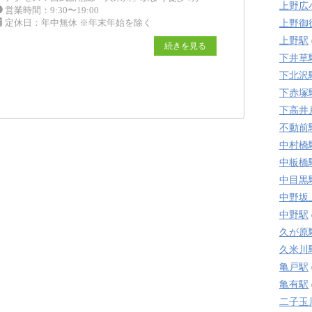
上野広
営業時間：9:30〜19:00
定休日：年中無休 ※年末年始を除く
上野御
上野駅
続きを見る
下井草
下北沢
下赤塚
下高井
不動前
中村橋
中板橋
中目黒
中野坂
中野駅
久が原
久米川
亀戸駅
亀有駅
二子玉