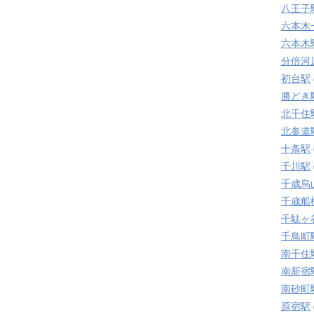
八王子
六本木
六本木
分倍河
初台駅
勝どき
北千住
北参道
十条駅
千川駅
千歳烏
千歳船
千駄ヶ
千鳥町
南千住
南新宿
南砂町
原宿駅