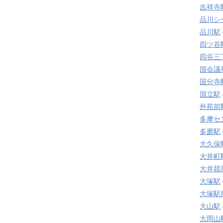
吉祥寺
品川シ
品川駅
四ツ谷
四谷三
国会議
国分寺
国立駅
外苑前
多摩セ
多磨駅
大久保
大井町
大井競
大塚駅
大塚駅
大山駅
大岡山