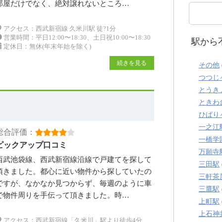
部屋だけでなく、絶対譲れないところ…
アクセス：西武新宿線 久米川駅 徒?1分
営業時間：平日12:00〜18:30、土日祝10:00〜18:30
駅から
定休日：無休(年末年始を除く)
続きを見る
その他
つつじ
とうき
ときわ
ひばり
一之江
総合評価：
一橋学
ピックアップ口コミ
万願寺
西武池袋線、西武新宿線沿線で戸建てを探して
三田駅
頂きました。都心に近い物件から探していたの
三軒茶
ですが、なかなか見つからず、毎週のように車
三鷹駅
で物件周りを手伝って頂きました。時…
上町駅
上石神
アクセス：西武新宿線「久米川」駅より徒歩4分