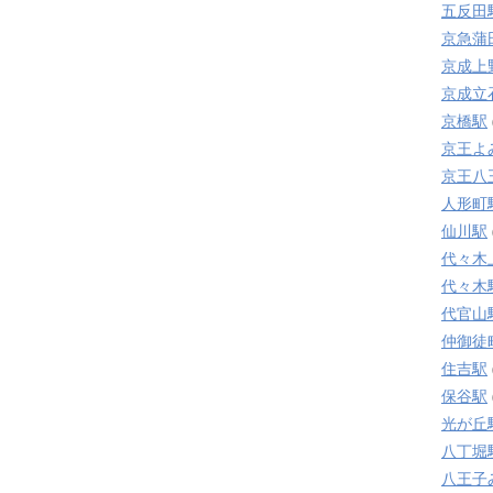
五反田
京急蒲
京成上
京成立
京橋駅
京王よ
京王八
人形町
仙川駅
代々木
代々木
代官山
仲御徒
住吉駅
保谷駅
光が丘
八丁堀
八王子