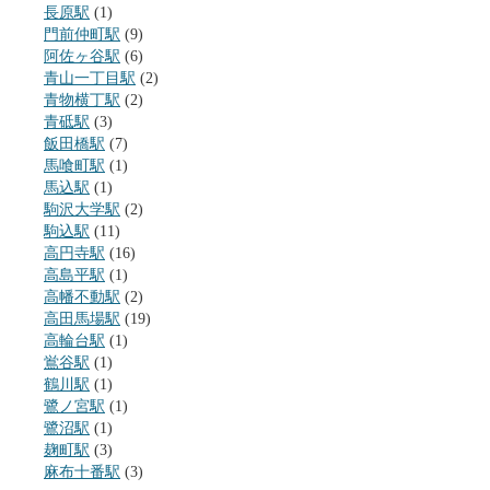
長原駅
(1)
門前仲町駅
(9)
阿佐ヶ谷駅
(6)
青山一丁目駅
(2)
青物横丁駅
(2)
青砥駅
(3)
飯田橋駅
(7)
馬喰町駅
(1)
馬込駅
(1)
駒沢大学駅
(2)
駒込駅
(11)
高円寺駅
(16)
高島平駅
(1)
高幡不動駅
(2)
高田馬場駅
(19)
高輪台駅
(1)
鴬谷駅
(1)
鶴川駅
(1)
鷺ノ宮駅
(1)
鷺沼駅
(1)
麹町駅
(3)
麻布十番駅
(3)