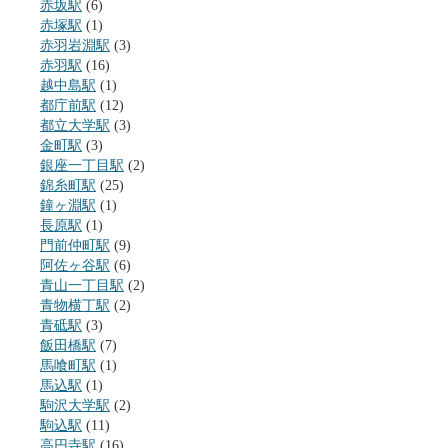
赤坂駅
(6)
赤塚駅
(1)
赤羽岩淵駅
(3)
赤羽駅
(16)
越中島駅
(1)
都庁前駅
(12)
都立大学駅
(3)
金町駅
(3)
銀座一丁目駅
(2)
錦糸町駅
(25)
鐘ヶ淵駅
(1)
長原駅
(1)
門前仲町駅
(9)
阿佐ヶ谷駅
(6)
青山一丁目駅
(2)
青物横丁駅
(2)
青砥駅
(3)
飯田橋駅
(7)
馬喰町駅
(1)
馬込駅
(1)
駒沢大学駅
(2)
駒込駅
(11)
高円寺駅
(16)