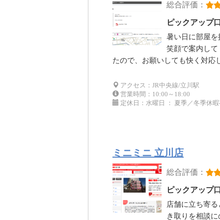
総合評価：
ピックアップ
暑い日に部屋を
笑顔で案内して
たので、お願いしても快く対応
アクセス：JR中央線/立川駅
営業時間：10:00～18:00
定休日：水曜日 ： 夏季／冬季休暇
ミニミニ 立川店
総合評価：
ピックアップ
店舗に立ち寄る
き取りを相談に