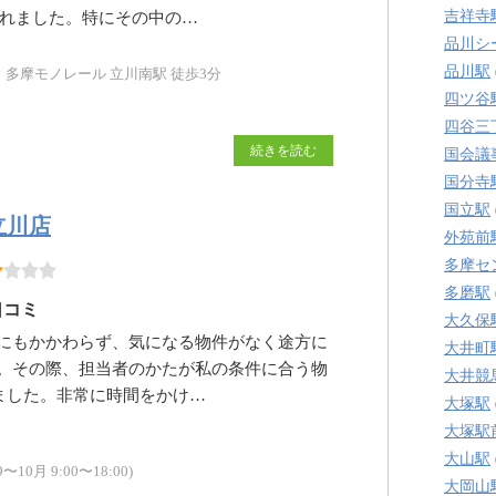
吉祥寺
くれました。特にその中の…
品川シ
品川駅
、多摩モノレール 立川南駅 徒歩3分
四ツ谷
四谷三
続きを読む
国会議
国分寺
国立駅
立川店
外苑前
多摩セ
多磨駅
口コミ
大久保
にもかかわらず、気になる物件がなく途方に
大井町
。その際、担当者のかたが私の条件に合う物
大井競
ました。非常に時間をかけ…
大塚駅
大塚駅
大山駅
10月 9:00〜18:00)
大岡山