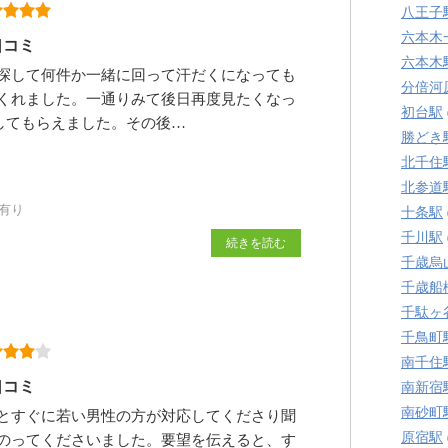
八王子
六本木
口コミ
六本木
探して何件か一緒に回って汗だくになっても
分倍河
くれました。一通りみて後日再度見たくなっ
初台駅
してもらえました。その後…
勝どき
北千住
北参道
有り
十条駅
千川駅
続きを読む
千歳烏
千歳船
千駄ヶ
千鳥町
南千住
口コミ
南新宿
南砂町
とすぐに若い男性の方が対応してくださり聞
原宿駅
のってくださいました。要望を伝えると、す