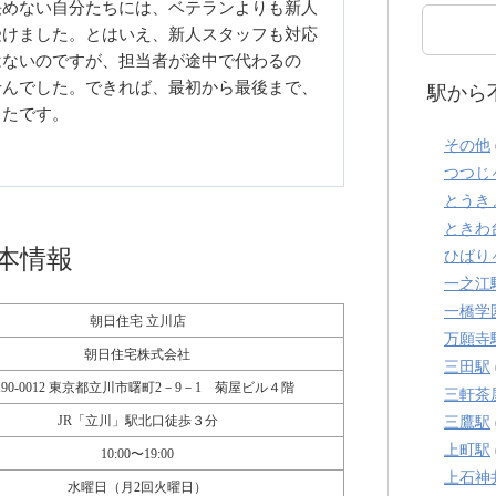
決めない自分たちには、ベテランよりも新人
受けました。とはいえ、新人スタッフも対応
はないのですが、担当者が途中で代わるの
せんでした。できれば、最初から最後まで、
駅から
ったです。
その他
つつじ
とうき
ときわ
本情報
ひばり
一之江
一橋学
朝日住宅 立川店
万願寺
朝日住宅株式会社
三田駅
190-0012 東京都立川市曙町2－9－1 菊屋ビル４階
三軒茶
JR「立川」駅北口徒歩３分
三鷹駅
上町駅
10:00〜19:00
上石神
水曜日（月2回火曜日）