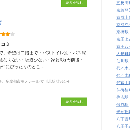
続きを読む
五反田
京急蒲
京成上
店
京成立
京橋駅
京王よ
口コミ
京王八
で、希望は二階まで・バストイレ別・バス深
人形町
危なくない・坂道少ない・家賃6万円前後・
仙川駅
。条件にぴったりのとこ…
代々木
代々木
分、多摩都市モノレール 立川北駅 徒歩1分
代官山
仲御徒
住吉駅
続きを読む
保谷駅
光が丘
八丁堀
八王子