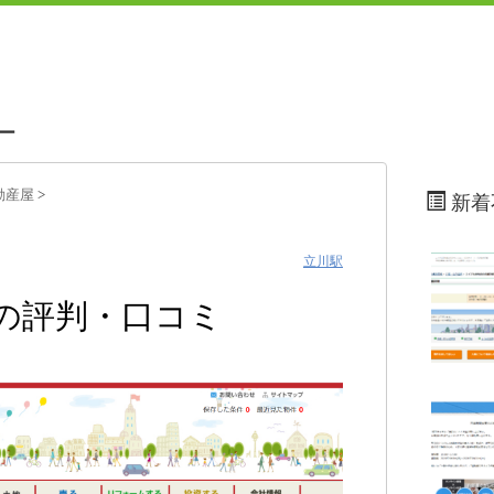
ー
動産屋
>
新着
立川駅
店の評判・口コミ