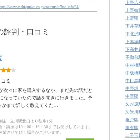
上野広
ttps://www.asahi-jutaku.co.jp/contents/office_info/31/
上野御
上野駅
下井草
の評判・口コミ
下北沢
下赤塚
下高井
店
不動前
中村橋
中板橋
口コミ
中目黒
中野坂
が次々に家を購入するなか、まだ先の話だと
中野駅
になっていたので話を聞きに行きました。予
久が原
るかまで詳しく教えてくだ…
久米川
亀戸駅
梅線 立川駅北口より徒歩1分
相談会・講座は10：00～16：30までお受けしています。
亀有駅
休業させて頂く場合がございます。
二子玉