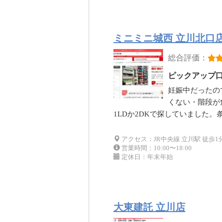
ミニミニ城西 立川北口
総合評価：
ピックアップ
妊娠中だったの
くない・階段が
1LDか2DKで探していました
アクセス：JR中央線 立川駅 徒歩1
営業時間：10:00〜18:00
定休日：年末年始
大東建託 立川店