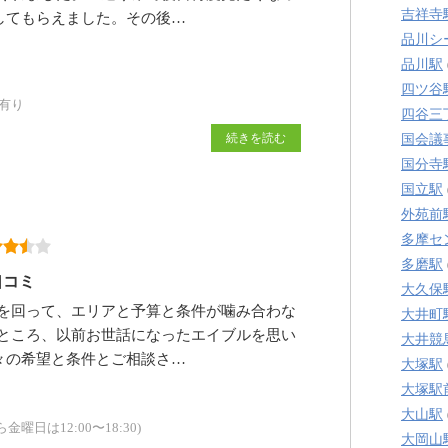
吉祥寺
してもらえました。その後…
品川シ
品川駅
四ツ谷
有り
四谷三
続きを読む
国会議
国分寺
国立駅
外苑前
多摩セ
多磨駅
口コミ
大久保
を回って、エリアと予算と条件が噛み合わな
大井町
ところ、以前お世話になったエイブルを思い
大井競
々の希望と条件とご相談さ…
大塚駅
大塚駅
大山駅
金曜日は12:00〜18:30)
大岡山