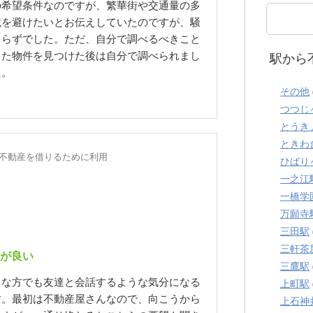
の希望条件なのですが、繁華街や交通量の多
境を避けたいとお伝えしていたのですが、騒
ゃらずでした。ただ、自分で調べるべきこと
った物件を見つけた後は自分で調べられまし
駅から
た。
その他
つつじ
とうき
ときわ
年に不動産を借りるために利用
ひばり
一之江
一橋学
万願寺
三田駅
三軒茶
が良い
三鷹駅
りな方でも友達と会話するような気分になる
上町駅
す。最初は不動産屋さんなので、向こうから
上石神