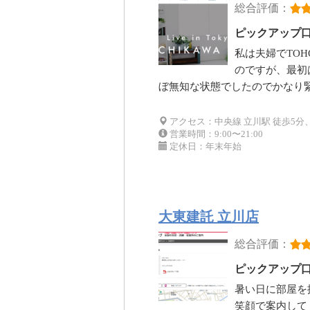
総合評価：
ピックアップ
私は夫婦でTO
のですが、最初
ぼ無知な状態でしたのでかなり
アクセス：中央線 立川駅 徒歩5分
営業時間：9:00〜21:00
定休日：年末年始
大東建託 立川店
総合評価：
ピックアップ
暑い日に部屋を
笑顔で案内して