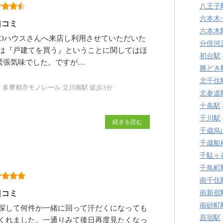
八王子
六本木
口コミ
六本木
HOハウスさんへ来店し利用させていただいた
分倍河
は『戸建てを買う』ということに関してはほ
初台駅
緊張気味でした。ですが…
勝どき
北千住
、多摩都市モノレール 立川南駅 徒歩3分
北参道
十条駅
千川駅
続きを読む
千歳烏
千歳船
千駄ヶ
千鳥町
南千住
口コミ
南新宿
南砂町
探して何件か一緒に回って汗だくになっても
原宿駅
くれました。一通りみて後日再度見たくなっ