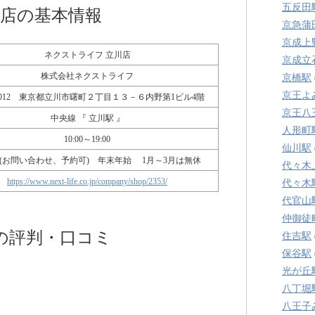
五反田
川店の基本情報
京急蒲
京成上
ネクストライフ 立川店
京成立
株式会社ネクストライフ
京橋駅
京王よ
-0012 東京都立川市曙町２丁目１３－６内野第1ビル4階
京王八
中央線 『 立川駅 』
人形町
10:00～19:00
仙川駅
(お問い合わせ、予約可) 年末年始 1月～3月は無休
代々木
https://www.next-life.co.jp/company/shop/2353/
代々木
代官山
仲御徒
の評判・口コミ
住吉駅
保谷駅
光が丘
八丁堀
八王子