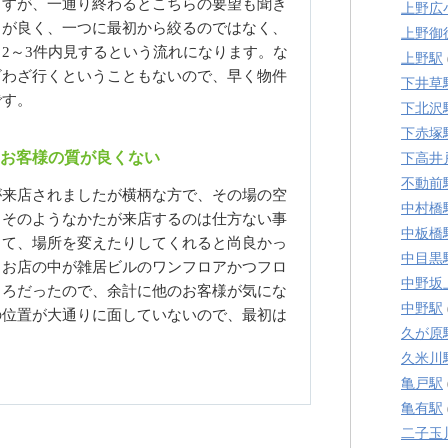
ますが、一通り終わるとこちらの要望も聞き
上野広
りが良く、一つに最初から絞るのではなく、
上野御
2～3件内見するという流れになります。な
上野駅
ざわざ行くということもないので、早く物件
下井草
です。
下北沢
下赤塚
るお客様の質が良くない
下高井
不動前
が来店されましたが横柄な方で、その場の空
中村橋
。そのようなかたが来店するのは仕方ない事
中板橋
して、場所を変えたりしてくれると尚良かっ
中目黒
、お店の中が雑居ビルのワンフロアかつフロ
中野坂
ころだったので、余計に他のお客様が気にな
中野駅
の位置が大通りに面していないので、最初は
久が原
。
久米川
亀戸駅
亀有駅
二子玉