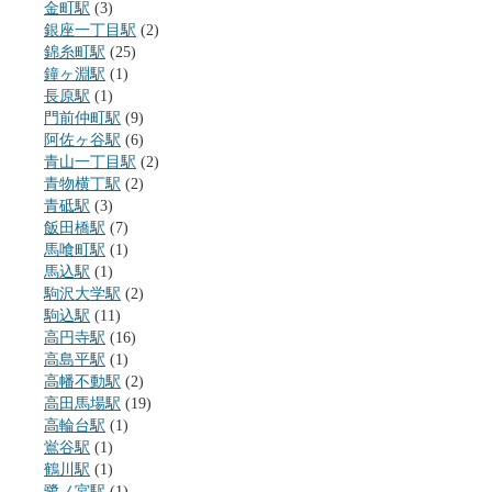
金町駅
(3)
銀座一丁目駅
(2)
錦糸町駅
(25)
鐘ヶ淵駅
(1)
長原駅
(1)
門前仲町駅
(9)
阿佐ヶ谷駅
(6)
青山一丁目駅
(2)
青物横丁駅
(2)
青砥駅
(3)
飯田橋駅
(7)
馬喰町駅
(1)
馬込駅
(1)
駒沢大学駅
(2)
駒込駅
(11)
高円寺駅
(16)
高島平駅
(1)
高幡不動駅
(2)
高田馬場駅
(19)
高輪台駅
(1)
鴬谷駅
(1)
鶴川駅
(1)
鷺ノ宮駅
(1)