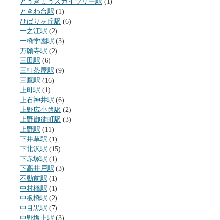
とうきょうスカイツリー駅
(1)
ときわ台駅
(1)
ひばりヶ丘駅
(6)
一之江駅
(2)
一橋学園駅
(3)
万願寺駅
(2)
三田駅
(6)
三軒茶屋駅
(9)
三鷹駅
(16)
上町駅
(1)
上石神井駅
(6)
上野広小路駅
(2)
上野御徒町駅
(3)
上野駅
(11)
下井草駅
(1)
下北沢駅
(15)
下赤塚駅
(1)
下高井戸駅
(3)
不動前駅
(1)
中村橋駅
(1)
中板橋駅
(2)
中目黒駅
(7)
中野坂上駅
(3)