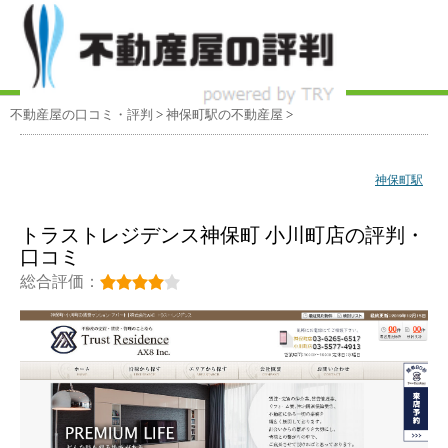
不動産屋の口コミ・評判
>
神保町駅
の不動産屋
>
神保町駅
トラストレジデンス神保町 小川町店の評判・
口コミ
総合評価：