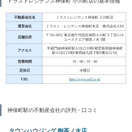
トラストレジデンス神保町 小川町店の基本情報
不動産会社名
トラストレジデンス神保町 小川町店
運営会社
トラスト・レジデンス神保町本店 株式会社AX8
〒101-0052 東京都千代田区神田小川町３丁目2-14
店舗住所
ユースクエア御茶ノ水 5階
半蔵門線神保町駅A1出口10秒/都営新宿線神保町
アクセス
駅A1出口10秒/東西線九段下駅6番出口3分
営業時間
10：00～19：00
定休日
水曜日
URL
https://www.ax8.co.jp/
神保町駅の不動産会社の評判・口コミ
タウンハウジング 御茶ノ水店