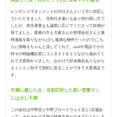
レジデンスマネジメントの川口さんという方に対応し
ていただきました。当初行き違いもあり別の若い方で
したが、担当者替えも誠実に応じてくださって好感が
持てました。業務の方も大家さんや管理会社さんと随
時連絡を取りながら(少し複雑な物件だったので)こち
らに情報をちゃんと流してくれて、mailや電話でその
時その時臨機応変にコンタクトをとりながら進めてく
れて大変助かりました。おかげで紆余曲折ありながら
もトントン拍子で契約に至ることができて大変満足で
す。
不満に感じた点：当初応対した若い営業マン
には少し不満
この会社は中野店と中野ブロードウェイ店と2店舗あ
って、それぞれの店舗で情報共有ができてなくむしろ