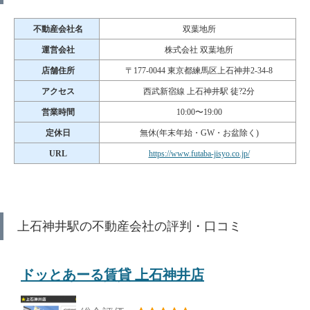
不動産会社名
双葉地所
運営会社
株式会社 双葉地所
店舗住所
〒177-0044 東京都練馬区上石神井2-34-8
アクセス
西武新宿線 上石神井駅 徒?2分
営業時間
10:00〜19:00
定休日
無休(年末年始・GW・お盆除く)
URL
https://www.futaba-jisyo.co.jp/
上石神井駅の不動産会社の評判・口コミ
ドッとあーる賃貸 上石神井店