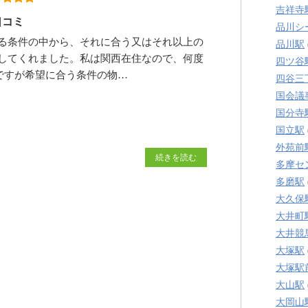
吉祥寺
口コミ
品川シ
る条件の中から、それに合う又はそれ以上の
品川駅
してくれました。私は関西在住なので、何度
四ツ谷
ですが希望に合う条件の物…
四谷三
国会議
国分寺
国立駅
外苑前
続きを読む
多摩セ
多磨駅
大久保
大井町
大井競
大塚駅
大塚駅
大山駅
大岡山