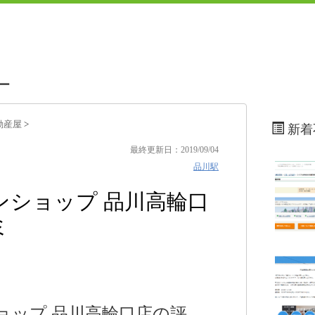
ー
動産屋
>
新着
最終更新日：2019/09/04
品川駅
ンショップ 品川高輪口
ミ
ョップ 品川高輪口店の評