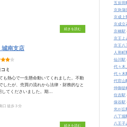
五反田
京急蒲
京成上
京成立
続きを読む
京橋駅
京王よ
京王八
 城南支店
人形町
仙川駅
代々木
口コミ
代々木
ても熱心で一生懸命動いてくれました。不動
代官山
でしたが、売買の流れから法律・財務的なと
仲御徒
明してくださいました。期…
住吉駅
保谷駅
南口 徒歩３分
光が丘
八丁堀
八王子
続きを読む