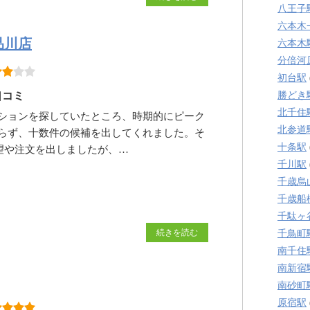
八王子
六本木
品川店
六本木
分倍河
初台駅
口コミ
勝どき
北千住
ションを探していたところ、時期的にピーク
北参道
らず、十数件の候補を出してくれました。そ
十条駅
望や注文を出しましたが、…
千川駅
千歳烏
千歳船
千駄ヶ
続きを読む
千鳥町
南千住
南新宿
南砂町
原宿駅