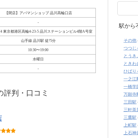
【閉店】アパマンショップ 品川高輪口店
-
駅から
0074 東京都港区高輪4-23-5 品川ステーションビル4階A号室
その他
山手線 品川駅 徒?5分
つつじ
10:30〜19:00
とうき
水曜日
ときわ
-
ひばり
一之江
一橋学
の評判・口コミ
万願寺
三田駅
三軒茶
店
三鷹駅
上町駅
上石神