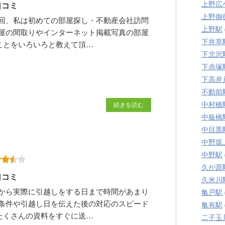
上野広
口コミ
上野御
回、私は初めての部屋探し・不動産会社訪問
上野駅
屋の間取りやインターネット掲載写真の部屋
下井草
ことをいろいろと教えて頂…
下北沢
下赤塚
下高井
不動前
中村橋
続きを読む
中板橋
中目黒
中野坂
中野駅
久が原
口コミ
久米川
から実際に引越しをする日まで時間があまり
亀戸駅
条件や引越し日を伝えた後の対応のスピード
亀有駅
たくさんの資料をすぐに送…
二子玉