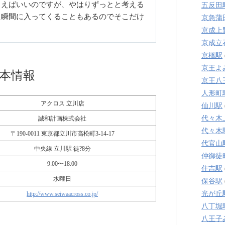
まえばいいのですが、やはりずっとと考える
五反田
た瞬間に入ってくることもあるのでそこだけ
京急蒲
京成上
京成立
京橋駅
京王よ
基本情報
京王八
人形町
アクロス 立川店
仙川駅
代々木
誠和計画株式会社
代々木
〒190-0011 東京都立川市高松町3-14-17
代官山
中央線 立川駅 徒?8分
仲御徒
9:00〜18:00
住吉駅
水曜日
保谷駅
光が丘
http://www.seiwaacross.co.jp/
八丁堀
八王子