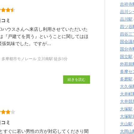
吉祥寺
品川シ
品川駅
口コミ
四ツ谷
HOハウスさんへ来店し利用させていただいた
四谷三
は『戸建てを買う』ということに関してはほ
国会議
緊張気味でした。ですが…
国分寺
国立駅
、多摩都市モノレール 立川南駅 徒歩3分
外苑前
多摩セ
多磨駅
続きを読む
大久保
大井町
大井競
大塚駅
大塚駅
口コミ
大山駅
とすぐに若い男性の方が対応してくださり聞
大岡山