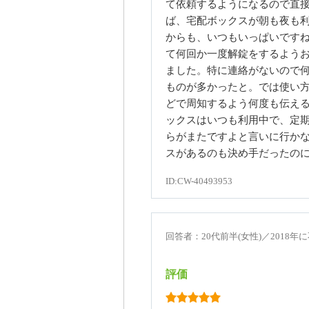
て依頼するようになるので直
ば、宅配ボックスが朝も夜も
からも、いつもいっぱいです
て何回か一度解錠をするよう
ました。特に連絡がないので
ものが多かったと。では使い
どで周知するよう何度も伝え
ックスはいつも利用中で、定
らがまたですよと言いに行か
スがあるのも決め手だったの
ID:CW-40493953
回答者：20代前半(女性)／2018
評価