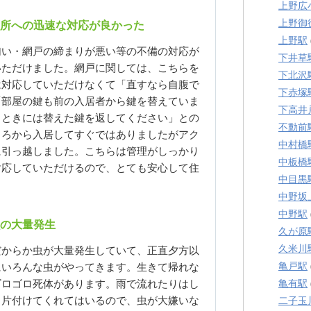
上野広
上野御
所への迅速な対応が良かった
上野駅
匂い・網戸の締まりが悪い等の不備の対応が
下井草
いただけました。網戸に関しては、こちらを
下北沢
は対応していただけなくて「直すなら自腹で
下赤塚
「部屋の鍵も前の入居者から鍵を替えていま
下高井
るときには替えた鍵を返してください」との
不動前
ころから入居してすぐではありましたがアク
中村橋
に引っ越しました。こちらは管理がしっかり
中板橋
対応していただけるので、とても安心して住
中目黒
中野坂
中野駅
の大量発生
久が原
久米川
だからか虫が大量発生していて、正直夕方以
亀戸駅
にいろんな虫がやってきます。生きて帰れな
亀有駅
ゴロゴロ死体があります。雨で流れたりはし
と片付けてくれてはいるので、虫が大嫌いな
二子玉