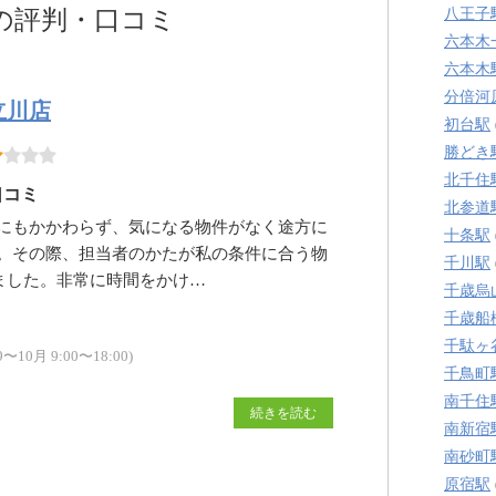
八王子
の評判・口コミ
六本木
六本木
分倍河
立川店
初台駅
勝どき
北千住
口コミ
北参道
にもかかわらず、気になる物件がなく途方に
十条駅
。その際、担当者のかたが私の条件に合う物
千川駅
ました。非常に時間をかけ…
千歳烏
千歳船
千駄ヶ
10月 9:00〜18:00)
千鳥町
南千住
続きを読む
南新宿
南砂町
原宿駅