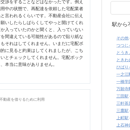
接交渉をすることなどはなかったです。例え
利用中の状態で、再配達を依頼した宅配業者
ねと言われるくらいです。不動産会社に伝え
お願いしたらしばらくしてやっと開けてくれ
駅から
何か入っていたのかと聞くと、入っていない
方を間違えている可能性があるので貼り紙な
その他
るもそれはしてくれません。いまだに宅配ボ
つつじ
期的に見ると約束はしてくれましたが、こち
とうき
ないとチェックしてくれません。宅配ボック
ときわ
に、本当に意味がありません。
ひばり
一之江
一橋学
万願寺
三田駅
年に不動産を借りるために利用
三軒茶
三鷹駅
上町駅
上石神