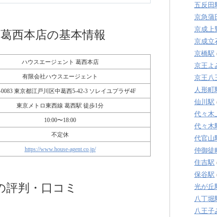
五反田
京急蒲
京成上
 葛西本店の基本情報
京成立
京橋駅
ハウスエージェント 葛西本店
京王よ
有限会社ハウスエージェント
京王八
人形町
4-0083 東京都江戸川区中葛西5-42-3 ソレイユプラザ4F
仙川駅
東京メトロ東西線 葛西駅 徒歩1分
代々木
10:00〜18:00
代々木
不定休
代官山
https://www.house-agent.co.jp/
仲御徒
住吉駅
保谷駅
の評判・口コミ
光が丘
八丁堀
八王子