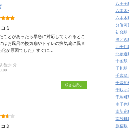
八王子
店
六本木
六本木
分倍河
口コミ
初台駅
たことがあったら早急に対応してくれるとこ
勝どき
にはお風呂の換気扇やトイレの換気扇に異音
北千住
朽化が原因でした）すぐに…
北参道
十条駅
 徒歩1分
千川駅
:00
千歳烏
千歳船
続きを読む
千駄ヶ
千鳥町
南千住
南新宿
南砂町
原宿駅
口コミ