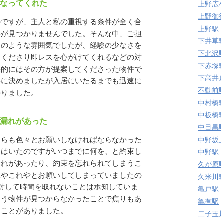
なってくれた
上野広
上野御
のですが、主人と私の重視する条件が全く合
上野駅
件が見つかりませんでした。そんな中、ご担
下井草
んのような雰囲気でしたが、経験の少なさを
下北沢
てくださり即レスを心がけてくれるなどの対
下赤塚
果的にはその方が提案してくださった物件で
下高井
件に決めましたが入居にいたるまでも迅速に
不動前
かりました。
中村橋
中板橋
漏れがあった
中目黒
ちらも色々とお願いしなければならなかった
中野坂
てはいたのですがいつまでに何を、と約束し
中野駅
漏れがあったり、約束を忘れられてしまうこ
久が原
れやこれやとお願いしてしまっていましたの
久米川
対して時間を取れないことは承知していま
亀戸駅
合う物件が見つからなかったことで焦りもあ
亀有駅
たことがありました。
二子玉