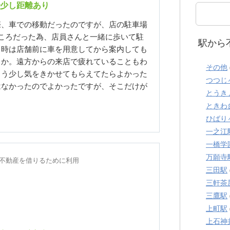
少し距離あり
際、車での移動だったのですが、店の駐車場
ころだった為、店員さんと一緒に歩いて駐
駅から
う時は店舗前に車を用意してから案内しても
うか。遠方からの来店で疲れていることもわ
その他
もう少し気をきかせてもらえてたらよかった
つつじ
はなかったのでよかったですが、そこだけが
とうき
ときわ
ひばり
一之江
一橋学
万願寺
年に不動産を借りるために利用
三田駅
三軒茶
三鷹駅
上町駅
上石神