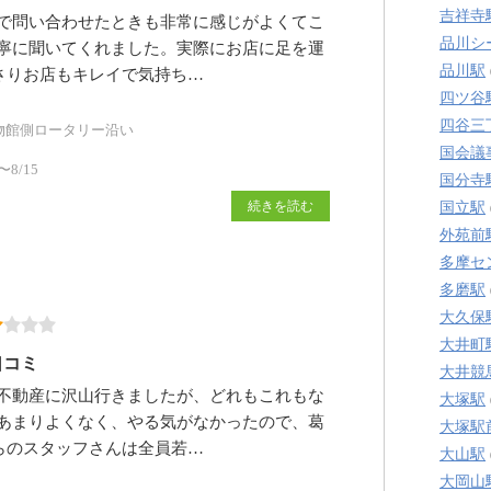
吉祥寺
で問い合わせたときも非常に感じがよくてこ
品川シ
寧に聞いてくれました。実際にお店に足を運
品川駅
さりお店もキレイで気持ち…
四ツ谷
四谷三
物館側ロータリー沿い
国会議
8/15
国分寺
続きを読む
国立駅
外苑前
多摩セ
多磨駅
大久保
大井町
口コミ
大井競
不動産に沢山行きましたが、どれもこれもな
大塚駅
あまりよくなく、やる気がなかったので、葛
大塚駅
らのスタッフさんは全員若…
大山駅
大岡山