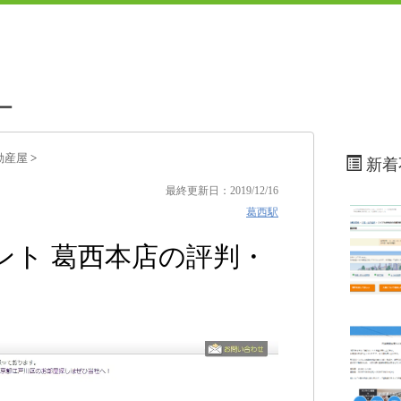
ー
動産屋
>
新着
最終更新日：2019/12/16
葛西駅
ント 葛西本店の評判・