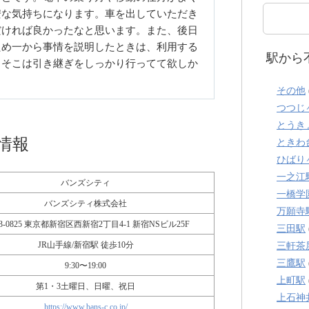
安な気持ちになります。車を出していただき
だければ良かったなと思います。また、後日
ため一から事情を説明したときは、利用する
駅から
、そこは引き継ぎをしっかり行ってて欲しか
その他
つつじ
とうき
情報
ときわ
ひばり
一之江
バンズシティ
一橋学
バンズシティ株式会社
万願寺
3-0825 東京都新宿区西新宿2丁目4-1 新宿NSビル25F
三田駅
JR山手線/新宿駅 徒歩10分
三軒茶
三鷹駅
9:30〜19:00
上町駅
第1・3土曜日、日曜、祝日
上石神
https://www.bans-c.co.jp/