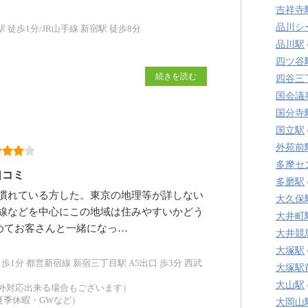
吉祥寺
品川シ
徒歩1分/JR山手線 新宿駅 徒歩8分
品川駅
四ツ谷
続きを読む
四谷三
国会議
国分寺
国立駅
外苑前
多摩セ
口コミ
多磨駅
慣れている方した。東京の地理等が詳しない
大久保
線などを中心にこの地域は住みやすいかどう
大井町
めてお客さんと一緒になっ…
大井競
大塚駅
歩1分 都営新宿線 新宿三丁目駅 A5出口 歩3分 西武
大塚駅
大山駅
時間外対応出来る場合もございます）
夏季休暇・GWなど）
大岡山