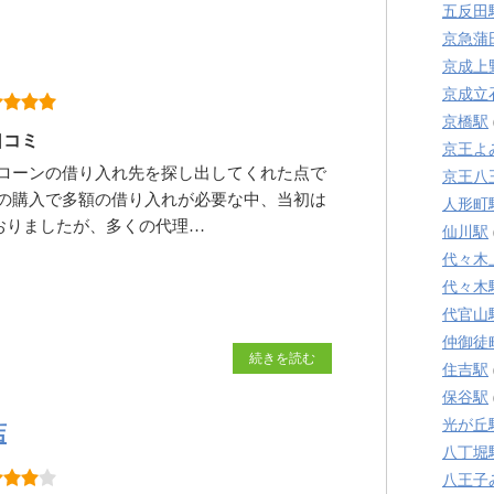
五反田
京急蒲
京成上
京成立
京橋駅
口コミ
京王よ
ローンの借り入れ先を探し出してくれた点で
京王八
の購入で多額の借り入れが必要な中、当初は
人形町
おりましたが、多くの代理…
仙川駅
代々木
代々木
代官山
仲御徒
続きを読む
住吉駅
保谷駅
光が丘
店
八丁堀
八王子