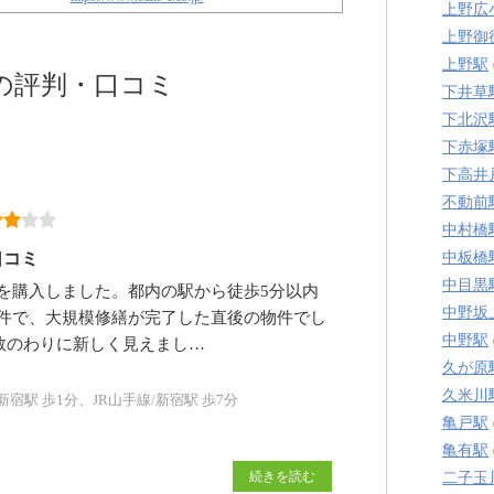
上野広
上野御
上野駅
の評判・口コミ
下井草
下北沢
下赤塚
下高井
不動前
中村橋
口コミ
中板橋
中目黒
を購入しました。都内の駅から徒歩5分以内
中野坂
件で、大規模修繕が完了した直後の物件でし
中野駅
数のわりに新しく見えまし…
久が原
久米川
駅 歩1分、JR山手線/新宿駅 歩7分
亀戸駅
亀有駅
続きを読む
二子玉