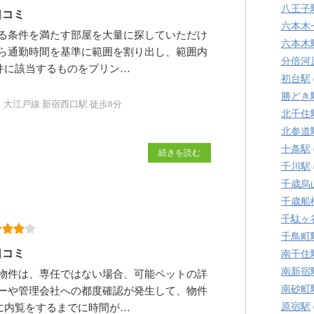
八王子
口コミ
六本木
る条件を満たす部屋を大量に探していただけ
六本木
ら通勤時間を基準に範囲を割り出し、範囲内
分倍河
件に該当するものをプリン…
初台駅
勝どき
、大江戸線 新宿西口駅 徒歩8分
北千住
北参道
十条駅
続きを読む
千川駅
千歳烏
千歳船
千駄ヶ
千鳥町
口コミ
南千住
南新宿
物件は、専任ではない場合、可能ペットの詳
南砂町
ーや管理会社への都度確認が発生して、物件
原宿駅
に内覧をするまでに時間が…