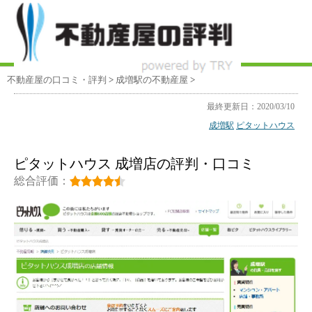
不動産屋の口コミ・評判
>
成増駅
の不動産屋
>
最終更新日：2020/03/10
成増駅
ピタットハウス
ピタットハウス 成増店の評判・口コミ
総合評価：