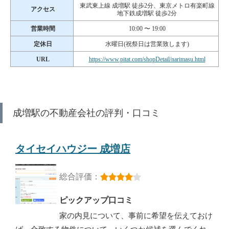
東武東上線 成増駅 徒歩2分、東京メトロ有楽町線
アクセス
地下鉄成増駅 徒歩2分
営業時間
10:00 〜 19:00
定休日
水曜日(祝祭日は営業致します)
URL
https://www.pitat.com/shopDetail/narimasu.html
成増駅の不動産会社の評判・口コミ
タイセイハウジー 成増店
総合評価：
ピックアップ口コミ
家の内見について、事前に希望を伝えておけ