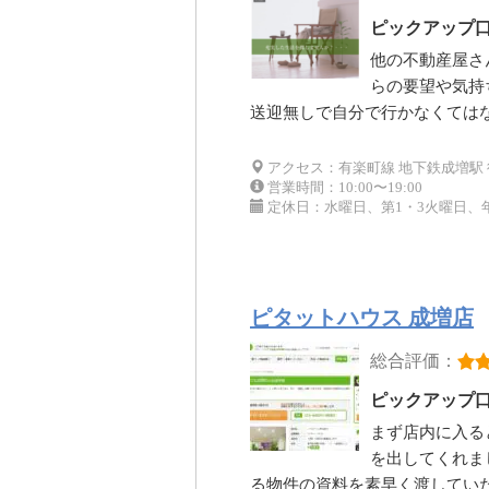
ピックアップ
他の不動産屋さ
らの要望や気持
送迎無しで自分で行かなくては
アクセス：有楽町線 地下鉄成増駅 徒
営業時間：10:00〜19:00
定休日：水曜日、第1・3火曜日、
ピタットハウス 成増店
総合評価：
ピックアップ
まず店内に入る
を出してくれま
る物件の資料を素早く渡してい