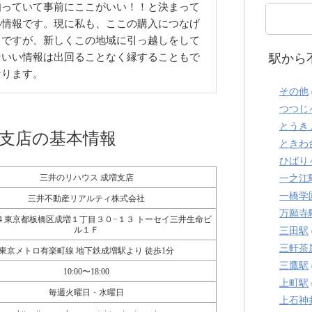
知っていて事前にここがいい！！と決まって
い情報です。現に私も、ここの購入につなげ
。ですが、新しくこの地域に引っ越しをして
駅から
ないい情報は出回ることなく縁することもで
なります。
その他
つつじ
とうき
増支店の基本情報
ときわ
ひばり
三井のリハウス 成増支店
一之江
一橋学
三井不動産リアルティ株式会社
万願寺
0094 東京都板橋区成増１丁目３０−１３ トーセイ三井生命ビ
ル１Ｆ
三田駅
三軒茶
東京メトロ有楽町線 地下鉄成増駅より 徒歩1分
三鷹駅
10:00〜18:00
上町駅
毎週火曜日・水曜日
上石神