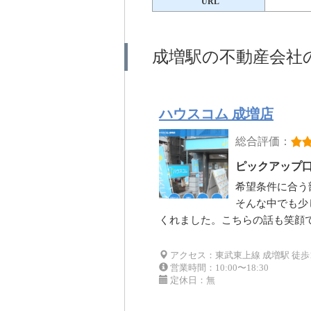
URL
成増駅の不動産会社
ハウスコム 成増店
総合評価：
ピックアップ
希望条件に合う
そんな中でも少
くれました。こちらの話も笑顔
アクセス：東武東上線 成増駅 徒歩1
営業時間：10:00〜18:30
定休日：無