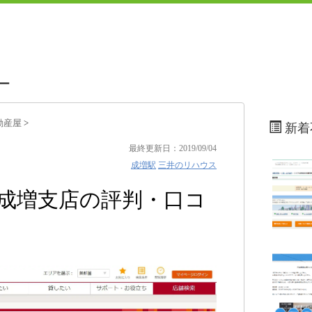
ー
動産屋
>
新着
最終更新日：2019/09/04
成増駅
三井のリハウス
 成増支店の評判・口コ