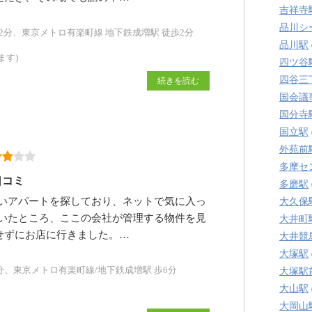
吉祥寺
品川シ
2分、東京メトロ有楽町線 地下鉄成増駅 徒歩2分
品川駅
ます)
四ツ谷
四谷三
続きを読む
国会議
国分寺
国立駅
外苑前
多摩セ
口コミ
多磨駅
いアパートを探しており、ネットで気に入っ
大久保
いたところ、ここの会社が管理する物件を見
大井町
せずにお店に行きました。…
大井競
大塚駅
分、東京メトロ有楽町線/地下鉄成増駅 歩6分
大塚駅
大山駅
大岡山