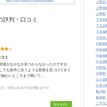
https://www.rehouse.co.jp/store/narimasu/
上野広
上野御
上野駅
の評判・口コミ
下井草
下北沢
下赤塚
下高井
不動前
中村橋
中板橋
口コミ
中目黒
部屋がなかなか見つからなかったのですが、
中野坂
しでも条件に合うような部屋を見つけてきて
中野駅
で細かいところまで聞いて…
久が原
久米川
分、副都心線 地下鉄成増駅 徒?8分
亀戸駅
亀有駅
二子玉
続きを読む