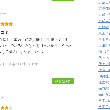
五反田
京急蒲
ター
京成上
京成立
京橋駅
口コミ
京王よ
京王八
件探し、案内、値段交渉まで手伝ってくれま
人形町
いた上でいろいろな所を回った結果、やっと
つけて購入になりました。…
仙川駅
代々木
代々木
メトロ有楽町線/地下鉄成増
代官山
仲御徒
続きを読む
住吉駅
保谷駅
光が丘
ティ
八丁堀
八王子