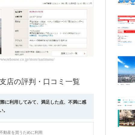
.rehouse.co.jp/store/narimasu/
増支店の評判・口コミ一覧
を実際に利用してみて、満足した点、不満に感
い。
年に不動産を買うために利用