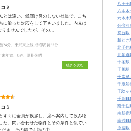
八王子
口コミ
六本木
んとは違い、銭儲け臭のしない社長で、こち
六本木
ちに沿った対応をして下さいました。内見は
分倍河
なりませんでしたが、その…
初台駅
勝どき
?4分、東武東上線 成増駅 徒?5分
北千住
北参道
年末年始、GW、夏期休暇
十条駅
続きを読む
千川駅
千歳烏
千歳船
千駄ヶ
千鳥町
南千住
口コミ
南新宿
とすぐに全員が挨拶し、席へ案内して飲み物
南砂町
した。問い合わせた物件とその条件と似てい
原宿駅
ただき、その場でも話の中…