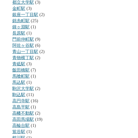
都立大学駅
(3)
金町駅
(3)
銀座一丁目駅
(2)
錦糸町駅
(25)
鐘ヶ淵駅
(1)
長原駅
(1)
門前仲町駅
(9)
阿佐ヶ谷駅
(6)
青山一丁目駅
(2)
青物横丁駅
(2)
青砥駅
(3)
飯田橋駅
(7)
馬喰町駅
(1)
馬込駅
(1)
駒沢大学駅
(2)
駒込駅
(11)
高円寺駅
(16)
高島平駅
(1)
高幡不動駅
(2)
高田馬場駅
(19)
高輪台駅
(1)
鴬谷駅
(1)
鶴川駅
(1)