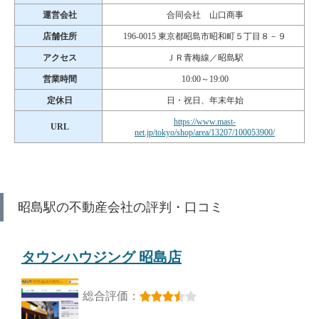
運営会社
合同会社 山口商事
店舗住所
196-0015 東京都昭島市昭和町５丁目８－９
アクセス
ＪＲ青梅線／昭島駅
営業時間
10:00～19:00
定休日
日・祝日、年末年始
https://www.mast-
URL
net.jp/tokyo/shop/area/13207/100053900/
昭島駅の不動産会社の評判・口コミ
タウンハウジング 昭島店
総合評価：