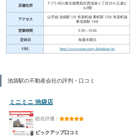
〒171-0021東京都豊島区西池袋１丁目20-6 広瀬ビ
店舗住所
ル9階
山手線 池袋駅 1分 有楽町線 要町駅 13分 有楽町線
アクセス
東池袋駅 14分
営業時間
9:30～19:00
定休日
毎週水曜日
URL
https://www.room-story-ikebukuro.jp/
池袋駅の不動産会社の評判・口コミ
ミニミニ 池袋店
総合評価：
ピックアップ口コミ