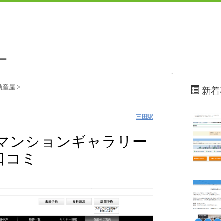
ー
動産屋
>
新着
三田駅
合マンションギャラリー
口コミ