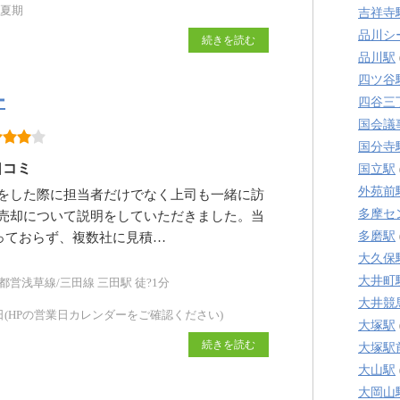
・夏期
吉祥寺
品川シ
続きを読む
品川駅
四ツ谷
ー
四谷三
国会議
国分寺
口コミ
国立駅
外苑前
をした際に担当者だけでなく上司も一緒に訪
多摩セ
売却について説明をしていただきました。当
多磨駅
っておらず、複数社に見積…
大久保
大井町
都営浅草線/三田線 三田駅 徒?1分
大井競
(HPの営業日カレンダーをご確認ください)
大塚駅
続きを読む
大塚駅
大山駅
大岡山