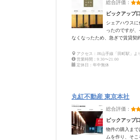
総合評価：
ピックアップ
シェアハウスに
ったのですが、
なくなったため、急ぎで賃貸契
アクセス：JR山手線「田町駅」よ
営業時間：9:30〜21:00
定休日：年中無休
丸紅不動産 東京本社
総合評価：
ピックアップ
物件の購入まで
ムを作り、そこ