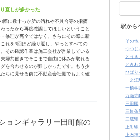
り直しが多かった
の際に数十っか所の汚れや不具合等の指摘
駅から
終わったから再度確認してほしいということ
修・修理が完全ではなく、さらにその際に新
その他
これを3回ほど繰り返し、やっとすべての
つつじ
た。その確認作業は施工会社が営業している
とうき
、夫婦共働きでそこまで自由に休みが取れる
ときわ
ングを合わせるのが難しかったです。もう少
ひばり
私たちに見せる前に不動産会社側でもよく確
一之江
一橋学
万願寺
三田駅
三軒茶
三鷹駅
ンションギャラリー田町館の
上町駅
上石神