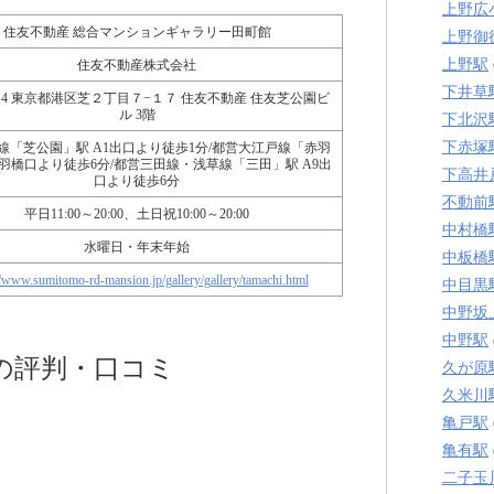
上野広
住友不動産 総合マンションギャラリー田町館
上野御
上野駅
住友不動産株式会社
下井草
0014 東京都港区芝２丁目７−１７ 住友不動産 住友芝公園ビ
ル 3階
下北沢
下赤塚
線「芝公園」駅 A1出口より徒歩1分/都営大江戸線「赤羽
赤羽橋口より徒歩6分/都営三田線・浅草線「三田」駅 A9出
下高井
口より徒歩6分
不動前
平日11:00～20:00、土日祝10:00～20:00
中村橋
水曜日・年末年始
中板橋
//www.sumitomo-rd-mansion.jp/gallery/gallery/tamachi.html
中目黒
中野坂
中野駅
の評判・口コミ
久が原
久米川
亀戸駅
亀有駅
二子玉