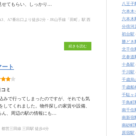
八王子
見せてもらい、しっかり…
六本木
六本木
3、A7番出口より徒歩2分・JR山手線「田町」駅 西
分倍河
初台駅
勝どき
続きを読む
北千住
北参道
十条駅
マート
千川駅
千歳烏
千歳船
口コミ
千駄ヶ
込みで行ってしまったのですが、それでも気
千鳥町
をしてくれました。物件探しの家賃や設備、
南千住
ろん、周辺の駅の情報にも…
南新宿
南砂町
、都営三田線 三田駅 徒歩4分
原宿駅