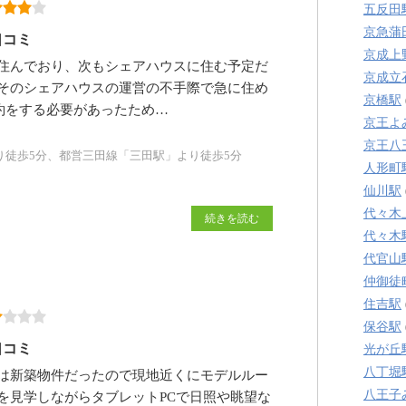
五反田
京急蒲
口コミ
京成上
住んでおり、次もシェアハウスに住む予定だ
京成立
そのシェアハウスの運営の不手際で急に住め
京橋駅
約をする必要があったため…
京王よ
京王八
り徒歩5分、都営三田線「三田駅」より徒歩5分
人形町
仙川駅
代々木
続きを読む
代々木
代官山
仲御徒
住吉駅
保谷駅
口コミ
光が丘
八丁堀
は新築物件だったので現地近くにモデルルー
八王子
を見学しながらタブレットPCで日照や眺望な