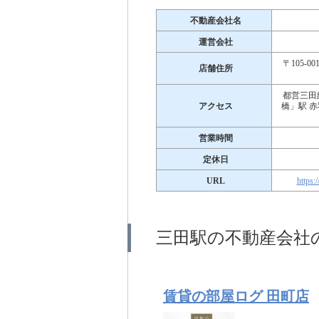
不動産会社名
運営会社
〒105-
店舗住所
都営三田
アクセス
橋」駅 
営業時間
定休日
URL
https:
三田駅の不動産会社
賃貸の部屋ログ 田町店