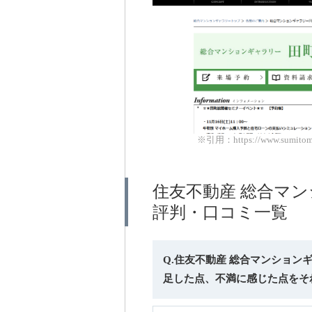
※引用：https://www.sumitomo-r
住友不動産 総合マ
評判・口コミ一覧
Q.住友不動産 総合マンショ
足した点、不満に感じた点をそ