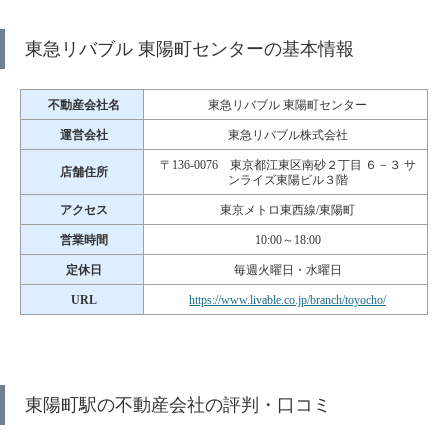
東急リバブル 東陽町センターの基本情報
不動産会社名
東急リバブル 東陽町センター
運営会社
東急リバブル株式会社
〒136-0076 東京都江東区南砂２丁目 ６－３ サ
店舗住所
ンライズ東陽ビル３階
アクセス
東京メトロ東西線/東陽町
営業時間
10:00～18:00
定休日
毎週火曜日・水曜日
URL
https://www.livable.co.jp/branch/toyocho/
東陽町駅の不動産会社の評判・口コミ