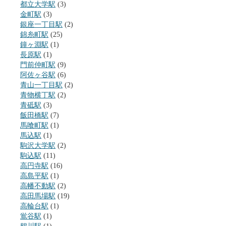
都立大学駅
(3)
金町駅
(3)
銀座一丁目駅
(2)
錦糸町駅
(25)
鐘ヶ淵駅
(1)
長原駅
(1)
門前仲町駅
(9)
阿佐ヶ谷駅
(6)
青山一丁目駅
(2)
青物横丁駅
(2)
青砥駅
(3)
飯田橋駅
(7)
馬喰町駅
(1)
馬込駅
(1)
駒沢大学駅
(2)
駒込駅
(11)
高円寺駅
(16)
高島平駅
(1)
高幡不動駅
(2)
高田馬場駅
(19)
高輪台駅
(1)
鴬谷駅
(1)