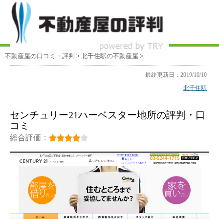
不動産屋の口コミ・評判
>
北千住駅
の不動産屋
>
最終更新日：2019/10/10
北千住駅
センチュリー21ハーベスター地所の評判・口
コミ
総合評価：