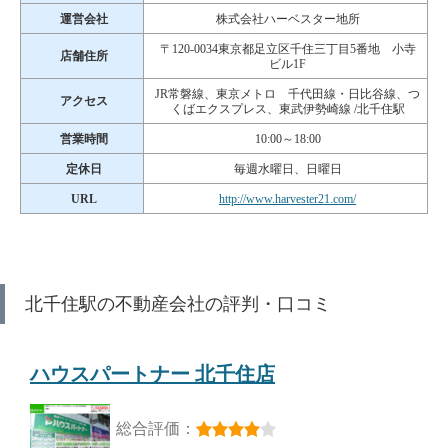
運営会社
株式会社ハーベスター地所
〒120-0034東京都足立区千住三丁目5番地 小寺
店舗住所
ビル1F
JR常磐線、東京メトロ 千代田線・日比谷線、つ
アクセス
くばエクスプレス、東武伊勢崎線 /北千住駅
営業時間
10:00～18:00
定休日
毎週水曜日、日曜日
URL
http://www.harvester21.com/
北千住駅の不動産会社の評判・口コミ
ハウスパートナー 北千住店
総合評価：