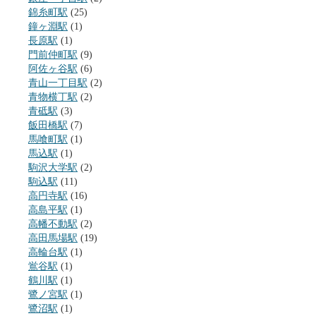
錦糸町駅
(25)
鐘ヶ淵駅
(1)
長原駅
(1)
門前仲町駅
(9)
阿佐ヶ谷駅
(6)
青山一丁目駅
(2)
青物横丁駅
(2)
青砥駅
(3)
飯田橋駅
(7)
馬喰町駅
(1)
馬込駅
(1)
駒沢大学駅
(2)
駒込駅
(11)
高円寺駅
(16)
高島平駅
(1)
高幡不動駅
(2)
高田馬場駅
(19)
高輪台駅
(1)
鴬谷駅
(1)
鶴川駅
(1)
鷺ノ宮駅
(1)
鷺沼駅
(1)