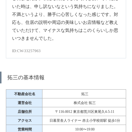
いた時は、申し訳ないなという気持ちになりました。
不満というより、勝手に心苦しくなった感じです。対
応も、住居の説明や周辺の美味しいお店情報など教え
ていただけて、マイナスな気持ちはこのくらいしか思
いつきませんでした。
ID:CW-33257963
拓三の基本情報
不動産会社名
拓三
運営会社
株式会社 拓三
店舗住所
〒116-0012 東京都荒川区東尾久4-5-11
アクセス
日暮里舎人ライナー 赤土小学校前駅 徒歩1分
営業時間
10:00〜19:00