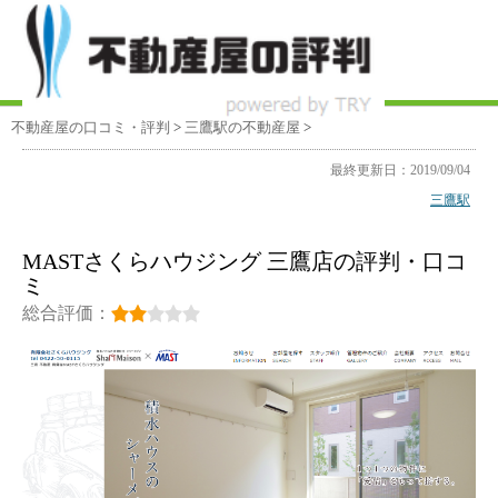
不動産屋の口コミ・評判
>
三鷹駅
の不動産屋
>
最終更新日：2019/09/04
三鷹駅
MASTさくらハウジング 三鷹店の評判・口コ
ミ
総合評価：