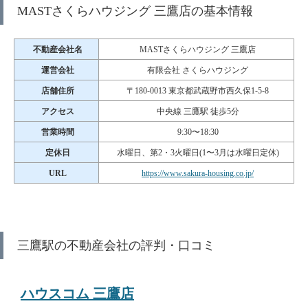
MASTさくらハウジング 三鷹店の基本情報
不動産会社名
MASTさくらハウジング 三鷹店
運営会社
有限会社 さくらハウジング
店舗住所
〒180-0013 東京都武蔵野市西久保1-5-8
アクセス
中央線 三鷹駅 徒歩5分
営業時間
9:30〜18:30
定休日
水曜日、第2・3火曜日(1〜3月は水曜日定休)
URL
https://www.sakura-housing.co.jp/
三鷹駅の不動産会社の評判・口コミ
ハウスコム 三鷹店