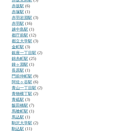
赤坂見附駅
(3)
赤坂駅
(6)
赤塚駅
(1)
赤羽岩淵駅
(3)
赤羽駅
(16)
越中島駅
(1)
都庁前駅
(12)
都立大学駅
(3)
金町駅
(3)
銀座一丁目駅
(2)
錦糸町駅
(25)
鐘ヶ淵駅
(1)
長原駅
(1)
門前仲町駅
(9)
阿佐ヶ谷駅
(6)
青山一丁目駅
(2)
青物横丁駅
(2)
青砥駅
(3)
飯田橋駅
(7)
馬喰町駅
(1)
馬込駅
(1)
駒沢大学駅
(2)
駒込駅
(11)