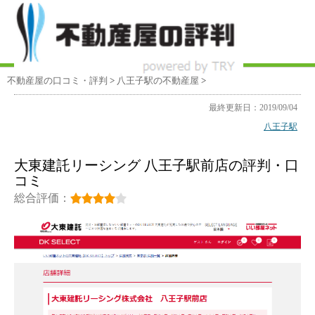
不動産屋の口コミ・評判
>
八王子駅
の不動産屋
>
最終更新日：2019/09/04
八王子駅
大東建託リーシング 八王子駅前店の評判・口
コミ
総合評価：