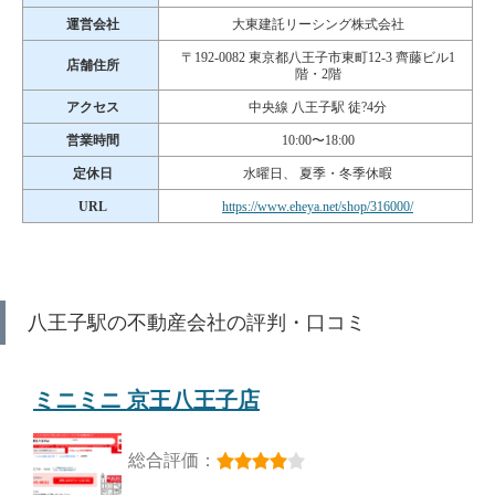
運営会社
大東建託リーシング株式会社
〒192-0082 東京都八王子市東町12-3 齊藤ビル1
店舗住所
階・2階
アクセス
中央線 八王子駅 徒?4分
営業時間
10:00〜18:00
定休日
水曜日、 夏季・冬季休暇
URL
https://www.eheya.net/shop/316000/
八王子駅の不動産会社の評判・口コミ
ミニミニ 京王八王子店
総合評価：