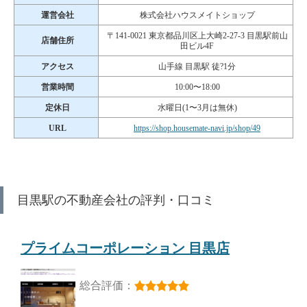
運営会社
株式会社ハウスメイトショップ
〒141-0021 東京都品川区上大崎2-27-3 目黒駅前山
店舗住所
田ビル4F
アクセス
山手線 目黒駅 徒?1分
営業時間
10:00〜18:00
定休日
水曜日(1〜3月は無休)
URL
https://shop.housemate-navi.jp/shop/49
目黒駅の不動産会社の評判・口コミ
プライムコーポレーション 目黒店
総合評価：