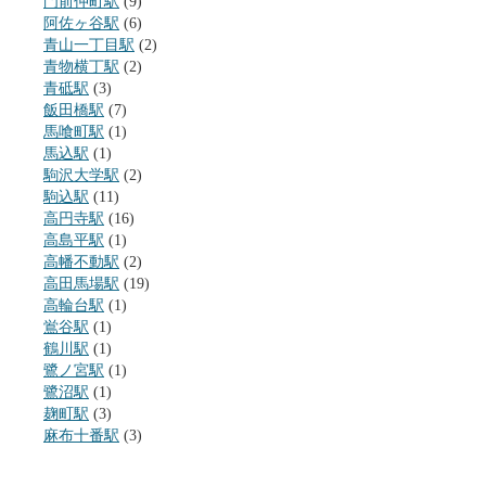
門前仲町駅
(9)
阿佐ヶ谷駅
(6)
青山一丁目駅
(2)
青物横丁駅
(2)
青砥駅
(3)
飯田橋駅
(7)
馬喰町駅
(1)
馬込駅
(1)
駒沢大学駅
(2)
駒込駅
(11)
高円寺駅
(16)
高島平駅
(1)
高幡不動駅
(2)
高田馬場駅
(19)
高輪台駅
(1)
鴬谷駅
(1)
鶴川駅
(1)
鷺ノ宮駅
(1)
鷺沼駅
(1)
麹町駅
(3)
麻布十番駅
(3)