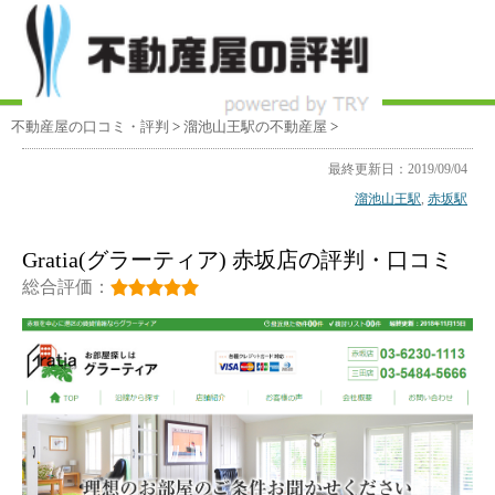
不動産屋の口コミ・評判
>
溜池山王駅
の不動産屋
>
最終更新日：2019/09/04
溜池山王駅
,
赤坂駅
Gratia(グラーティア) 赤坂店の評判・口コミ
総合評価：