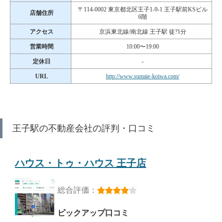
〒114-0002 東京都北区王子1-9-1 王子駅前KSビル
店舗住所
6階
アクセス
京浜東北線/南北線 王子駅 徒?1分
営業時間
10:00〜19:00
定休日
-
URL
http://www.sumaie-koiwa.com/
王子駅の不動産会社の評判・口コミ
ハウス・トゥ・ハウス 王子店
総合評価：
ピックアップ口コミ