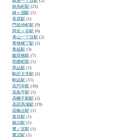
銀座一丁目駅
(2)
錦糸町駅
(25)
鐘ヶ淵駅
(1)
長原駅
(1)
門前仲町駅
(9)
阿佐ヶ谷駅
(6)
青山一丁目駅
(2)
青物横丁駅
(2)
青砥駅
(3)
飯田橋駅
(7)
馬喰町駅
(1)
馬込駅
(1)
駒沢大学駅
(2)
駒込駅
(11)
高円寺駅
(16)
高島平駅
(1)
高幡不動駅
(2)
高田馬場駅
(19)
高輪台駅
(1)
鴬谷駅
(1)
鶴川駅
(1)
鷺ノ宮駅
(1)
鷺沼駅
(1)