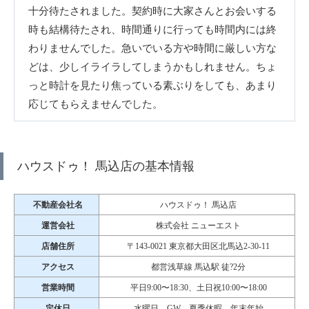
十分待たされました。契約時に大家さんとお会いする
時も結構待たされ、時間通りに行っても時間内には終
わりませんでした。急いでいる方や時間に厳しい方な
どは、少しイライラしてしまうかもしれません。ちょ
っと時計を見たり焦っている素ぶりをしても、あまり
応じてもらえませんでした。
ハウスドゥ！ 馬込店の基本情報
不動産会社名
ハウスドゥ！ 馬込店
運営会社
株式会社 ニューエスト
店舗住所
〒143-0021 東京都大田区北馬込2-30-11
アクセス
都営浅草線 馬込駅 徒?2分
営業時間
平日9:00〜18:30、土日祝10:00〜18:00
定休日
水曜日、GW、夏季休暇、年末年始